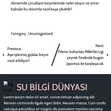
dönemde çocukların beyinlerinde neler oluyor ve anne-
babalar bu durumla nasıl başa çıkabilir?
Category :
Uncategorized
Next
Previous
Filenin Sultanları Milletler Ligi
Aşırı işlenmiş gıdalar beyni
çeyrek finalinde bugün
nasıl etkiliyor?
Japonya ile karşılaşacak
SU BILGI DÜNYASI
Lorem ipsum dolor sit amet, consectetuer adipiscing elit.
Aenean commodo ligule eget dolor. Aenaen massa, Cum soolis
natoque penatibus et magnis dis parturient montes nascetur