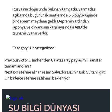
Rusya'nın doğusunda bulunan Kamçatka yarımadası
açıklarında bugünün ilk saatlerinde 8,8 büyüklüğünde
bir deprem meydana geldi. Depremin ardından
Japonya ve okyanusun karşı kıyısındaki ABD'de
tsunami uyarısı verildi.
Category :
Uncategorized
Previous
Victor Osimhen’den Galatasaray paylaşımı: Transfer
tamamlandı mı?
Next
150 sterline alınan resim Salvador Dali’nin Eski Sultan’ı çıktı:
On binlerce sterline satılması bekleniyor
SU BILGI DÜNYASI