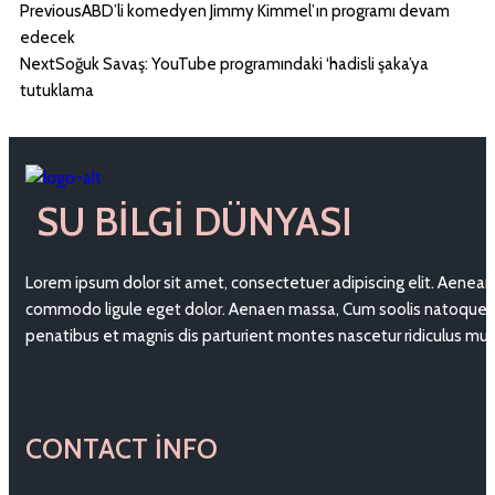
Previous
ABD’li komedyen Jimmy Kimmel’ın programı devam
edecek
Next
Soğuk Savaş: YouTube programındaki ‘hadisli şaka’ya
tutuklama
SU BILGI DÜNYASI
Lorem ipsum dolor sit amet, consectetuer adipiscing elit. Aenean
commodo ligule eget dolor. Aenaen massa, Cum soolis natoque
penatibus et magnis dis parturient montes nascetur ridiculus mu
CONTACT INFO