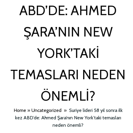
ABD’DE: AHMED
ŞARA’NIN NEW
YORK’TAKI
TEMASLARI NEDEN
ÖNEMLI?
Home
»
Uncategorized
»
Suriye lideri 58 yıl sonra ilk
kez ABD’de: Ahmed Şara’nın New York’taki temasları
neden önemli?