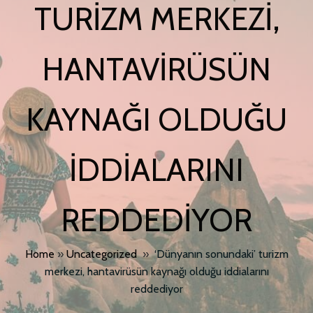
TURIZM MERKEZI,
HANTAVIRÜSÜN
KAYNAĞI OLDUĞU
IDDIALARINI
REDDEDIYOR
Home
»
Uncategorized
»
‘Dünyanın sonundaki’ turizm
merkezi, hantavirüsün kaynağı olduğu iddialarını
reddediyor