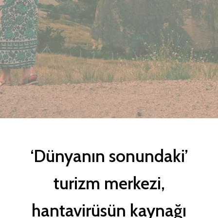
‘Dünyanın sonundaki’
turizm merkezi,
hantavirüsün kaynağı