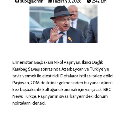
subilgiadmin
Haziran 3, 2026
2:42 am
Ermenistan Başbakanı Nikol Paşinyan, İkinci Dağlık
Karabağ Savaşı sonrasında Azerbaycan ve Türkiye'ye
taviz vermek ile eleştirildi. Defalarca istifası talep edildi.
Paşinyan, 2018'de iktidar gelmesinden bu yana üçüncü
kez başbakanlık koltuğunu korumak için yarışacak. BBC
News Türkçe, Paşinyan'ın siyasi kariyerindeki dönüm
noktalarını derledi.