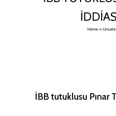
IDDIA
Home
»
Uncate
İBB tutuklusu Pınar Tü