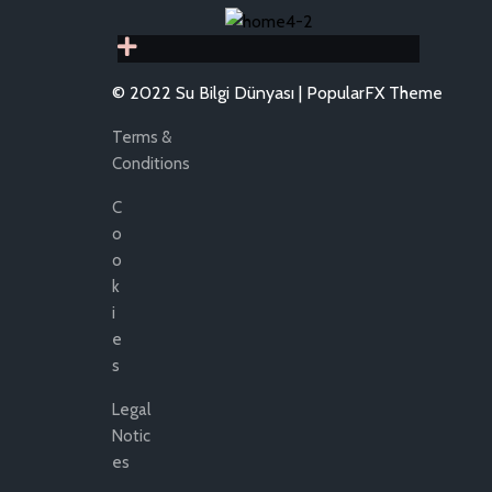
© 2022 Su Bilgi Dünyası |
PopularFX Theme
Terms &
Conditions
C
O
O
K
I
E
S
Legal
Notic
Es