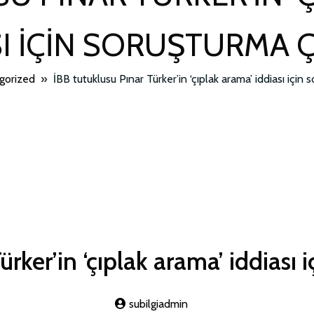
SI IÇIN SORUŞTURMA Ç
gorized
»
İBB tutuklusu Pınar Türker’in ‘çıplak arama’ iddiası için 
rker’in ‘çıplak arama’ iddiası 
subilgiadmin