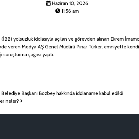
Haziran 10, 2026
11:56 am
 (İBB) yolsuzluk iddiasıyla açılan ve görevden alınan Ekrem İmamoğl
ifade veren Medya AŞ Genel Müdürü Pınar Türker, emniyette kendisi
 soruşturma çağrısı yaptı.
r Belediye Başkanı Bozbey hakkında iddianame kabul edildi
er neler?