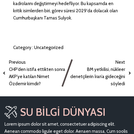
kadrolarını değiştirmeyi hedefliyor. Bu kapsamda en
kritik isimlerden biri, görev süresi 2029'da dolacak olan
Cumhurbaşkanı Tamas Sulyok.
Category :
Uncategorized
Previous
Next
CHP’den istifa ettikten sonra
BM yetkilisi, nükleer
AKP’ye katılan Nimet
denetçilerin İran’a gideceğini
Özdemir kimdir?
söyledi
SU BILGI DÜNYASI
Lorem ipsum dolor sit amet, consectetuer adipiscing elit.
Aenean commodo ligule eget dolor. Aenaen massa, Cum soolis