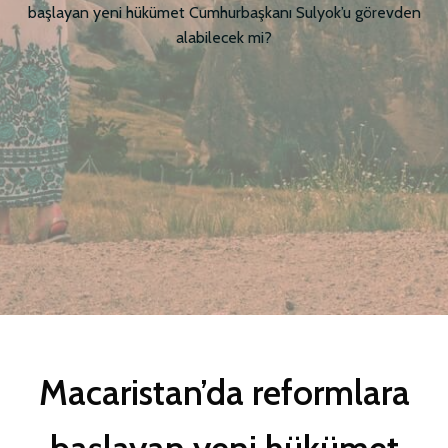
başlayan yeni hükümet Cumhurbaşkanı Sulyok’u görevden
alabilecek mi?
Macaristan’da reformlara