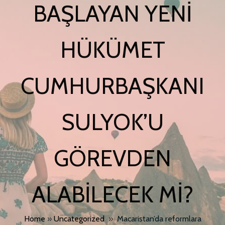
BAŞLAYAN YENI
HÜKÜMET
CUMHURBAŞKANI
SULYOK’U
GÖREVDEN
ALABILECEK MI?
Home
»
Uncategorized
»
Macaristan’da reformlara