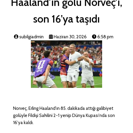
Haaland’ın golü Norveç’i,
son 16’ya taşıdı
subilgiadmin
Haziran 30, 2026
6:58 pm
Norveç, Erling Haaland'ın 85. dakikada attığı galibiyet
golüyle Fildişi Sahilini 2-1 yenip Dünya Kupası'nda son
16'ya kaldı.