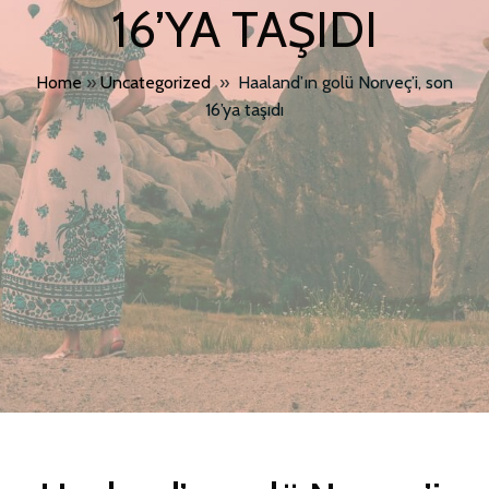
16’YA TAŞIDI
Home
»
Uncategorized
»
Haaland’ın golü Norveç’i, son
16’ya taşıdı