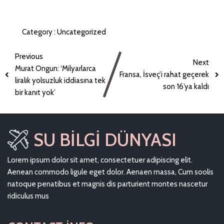
Category :
Uncategorized
Previous
Next
Murat Ongun: ‘Milyarlarca
Fransa, İsveç’i rahat geçerek
liralık yolsuzluk iddiasına tek
son 16’ya kaldı
bir kanıt yok’
SU BILGI DÜNYASI
Lorem ipsum dolor sit amet, consectetuer adipiscing elit.
Aenean commodo ligule eget dolor. Aenaen massa, Cum soolis
natoque penatibus et magnis dis parturient montes nascetur
ridiculus mus