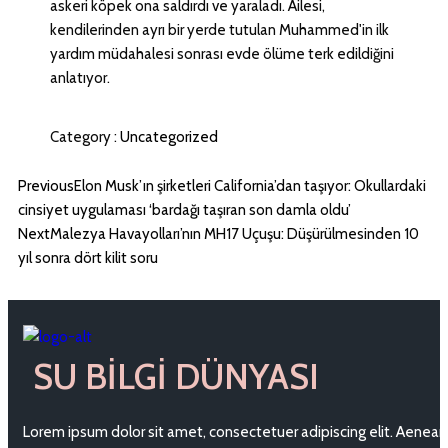
askeri köpek ona saldırdı ve yaraladı. Ailesi,
kendilerinden ayrı bir yerde tutulan Muhammed'in ilk
yardım müdahalesi sonrası evde ölüme terk edildiğini
anlatıyor.
Category :
Uncategorized
Previous
Elon Musk’ın şirketleri California’dan taşıyor: Okullardaki
cinsiyet uygulaması ‘bardağı taşıran son damla oldu’
Next
Malezya Havayolları’nın MH17 Uçuşu: Düşürülmesinden 10
yıl sonra dört kilit soru
SU BILGI DÜNYASI
Lorem ipsum dolor sit amet, consectetuer adipiscing elit. Aenean