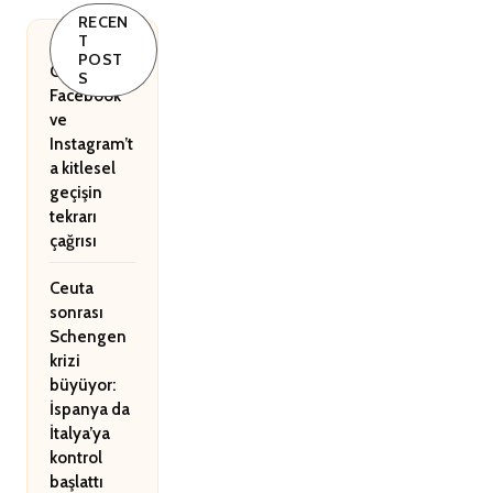
RECEN
T
POST
Ceuta:
S
Facebook
ve
Instagram’t
a kitlesel
geçişin
tekrarı
çağrısı
Ceuta
sonrası
Schengen
krizi
büyüyor:
İspanya da
İtalya’ya
kontrol
başlattı