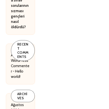
a sınav
sorularının
sızması
gençleri
nasıl
öldürdü?
RECEN
T
COMM
A
ENTS
WordPress
Commente
r
-
Hello
world!
ARCHI
VES
Ağustos